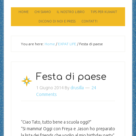
HOME
CHI SIAMO
IL NOSTRO LIBRO
TIPS PER KUWAIT
DICONO DI NOI E PRESS
CONTATTI
You are here:
Home
/
EXPAT LIFE
/
Festa di paese
Festa di paese
1 Giugno 2014
By
drusilla
24
Comments
“Ciao Tato, tutto bene a scuola oggi?”
“Si mamma! Oggi con Freya e Jason ho preparato
la lista dei friends che voglio al mio birthday party”