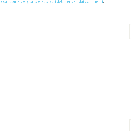
copri come vengono elaborati i dati derivati dai commenti
.