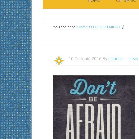
HOME
CHI SIAMO
You are here:
Home
/
PER DIECI MINUTI
/
10 Gennaio 2016
By
claudia
Leav