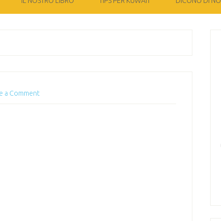
IL NOSTRO LIBRO
TIPS PER KUWAIT
DICONO DI NOI
e a Comment