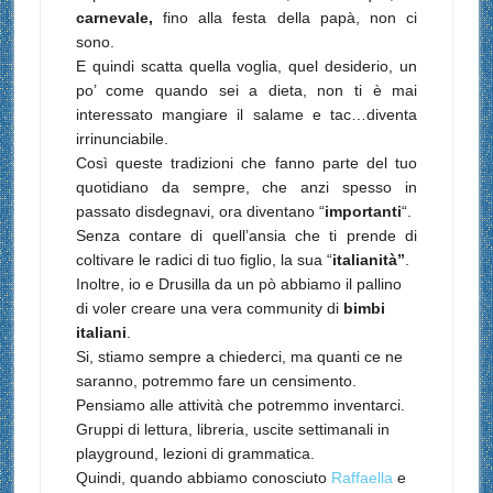
carnevale,
fino alla festa della papà,
non ci
sono.
E quindi scatta quella voglia, quel desiderio, un
po’ come quando sei a dieta, non ti è mai
interessato mangiare il salame e tac…diventa
irrinunciabile.
Così queste tradizioni che fanno parte del tuo
quotidiano da sempre, che anzi spesso in
passato disdegnavi, ora diventano “
importanti
“.
Senza contare di quell’ansia che ti prende di
coltivare le radici di tuo figlio, la sua “
italianità”
.
Inoltre, io e Drusilla da un pò abbiamo il pallino
di voler creare una vera community di
bimbi
italiani
.
Si, stiamo sempre a chiederci, ma quanti ce ne
saranno, potremmo fare un censimento.
Pensiamo alle attività che potremmo inventarci.
Gruppi di lettura, libreria, uscite settimanali in
playground, lezioni di grammatica.
Quindi, quando abbiamo conosciuto
Raffaella
e