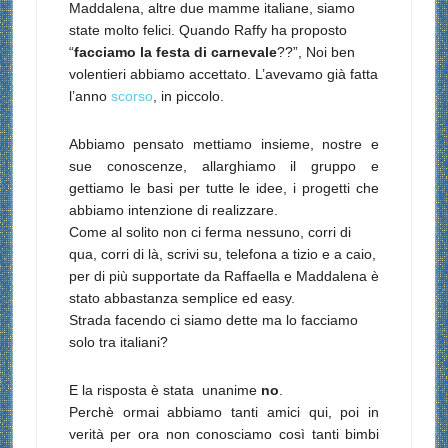
Maddalena, altre due mamme italiane, siamo
state molto felici. Quando Raffy ha proposto
“
facciamo la festa di carnevale
??”, N
oi ben
volentieri abbiamo accettato. L’avevamo già fatta
l’anno
scorso
, in piccolo.
Abbiamo pensato mettiamo insieme, nostre e
sue conoscenze, allarghiamo il gruppo e
gettiamo le basi per tutte le idee, i progetti che
abbiamo intenzione di realizzare.
Come al solito non ci ferma nessuno, corri di
qua, corri di là, scrivi su, telefona a tizio e a caio,
per di più supportate da Raffaella e Maddalena è
stato abbastanza semplice ed easy.
Strada facendo ci siamo dette ma lo facciamo
solo tra italiani?
E la risposta è stata unanime
no
.
Perchè ormai abbiamo tanti amici qui, poi in
verità per ora non conosciamo così tanti bimbi