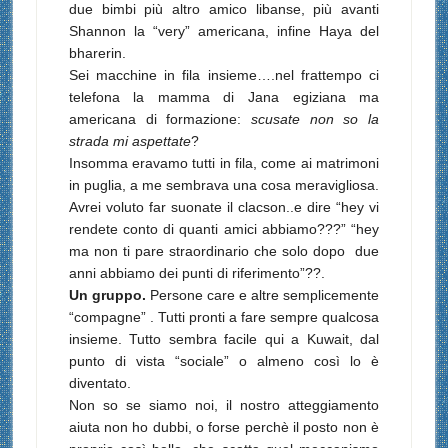
due bimbi più altro amico libanse, più avanti
Shannon la “very” americana, infine Haya del
bharerin.
Sei macchine in fila insieme….nel frattempo ci
telefona la mamma di Jana egiziana ma
americana di formazione:
scusate non so la
strada mi aspettate
?
Insomma eravamo tutti in fila, come ai matrimoni
in puglia, a me sembrava una cosa meravigliosa.
Avrei voluto far suonate il clacson..e dire “hey vi
rendete conto di quanti amici abbiamo???”
“hey
ma non ti pare straordinario che solo dopo due
anni abbiamo dei punti di riferimento”??.
Un gruppo.
Persone care e altre semplicemente
“compagne” . Tutti pronti a fare sempre qualcosa
insieme. Tutto sembra facile qui a Kuwait, dal
punto di vista “sociale” o almeno così lo è
diventato.
Non so se siamo noi, il nostro atteggiamento
aiuta non ho dubbi, o forse perchè il posto non è