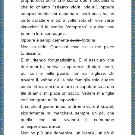
proprio così bello, che scatta quel meccanismo
che io chiamo “
stiamo vicini vicini
“, oppure
semplicemente chi espatria in certi posti ha un
certo carattere e poi a volte solo chi vive certe
situazioni ti fa sentire “compreso” e quindi stai
bene in loro compagnia.
Oppure è semplicemente
culo!
fortuna.
Non so dirlo. Qualsiasi cosa sia a me piace
tantissimo.
E mi ritengo fortunatissima. E vi assicuro che
due anni fa, nutrivo la speranza di stare bene,
pur con le mille paure, non so l’inglese, chi
troverò li, vabbè c’è la mia famiglia solo questo
conta, ritrovarmi ora a fare da capobranco a una
fila di amici mi piace un sacco. Vedere mia figlia
così integrata mi fa impazzire.
E so che il giorno in cui andremo via dal Kuwait,
sicuramente mi mancherà sempre un pò, che
quella che sto vivendo è comunque
un’esperienza
unica
.
Non ho più una domenica, un Natale, un pò di