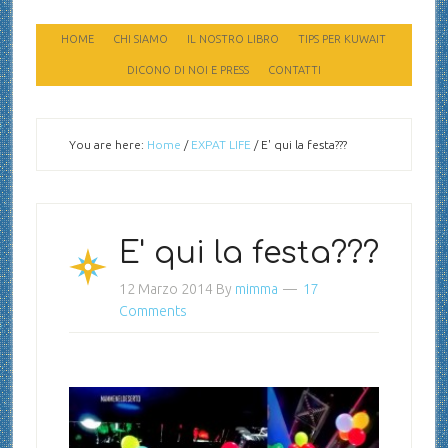
HOME
CHI SIAMO
IL NOSTRO LIBRO
TIPS PER KUWAIT
DICONO DI NOI E PRESS
CONTATTI
You are here:
Home
/
EXPAT LIFE
/
E' qui la festa???
E' qui la festa???
12 Marzo 2014
By
mimma
17
Comments