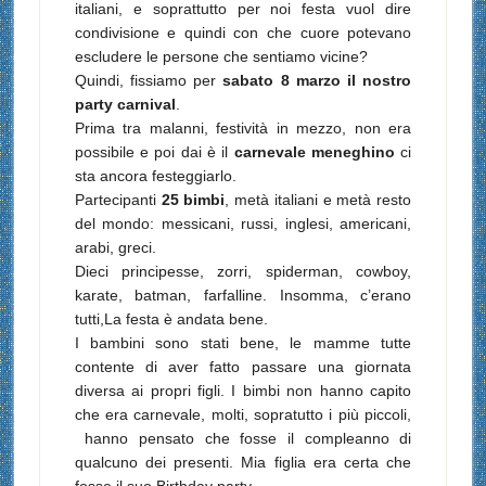
italiani, e soprattutto per noi festa vuol dire
condivisione e quindi con che cuore potevano
escludere le persone che sentiamo vicine?
Quindi, fissiamo per
sabato 8 marzo il nostro
party carnival
.
Prima tra malanni, festività in mezzo, non era
possibile e poi dai è il
carnevale meneghino
ci
sta ancora festeggiarlo.
Partecipanti
25 bimbi
, metà italiani e metà resto
del mondo: m
essicani, russi, inglesi, americani,
arabi, greci.
Dieci principesse, zorri, spiderman, cowboy,
karate, batman, farfalline. Insomma, c’erano
tutti,
La festa è andata bene.
I bambini sono stati bene, le mamme tutte
contente di aver fatto passare una giornata
diversa ai propri figli. I bimbi non hanno capito
che era carnevale, molti, sopratutto i più piccoli,
hanno pensato che fosse il compleanno di
qualcuno dei presenti. Mia figlia era certa che
fosse il suo Birthday party.