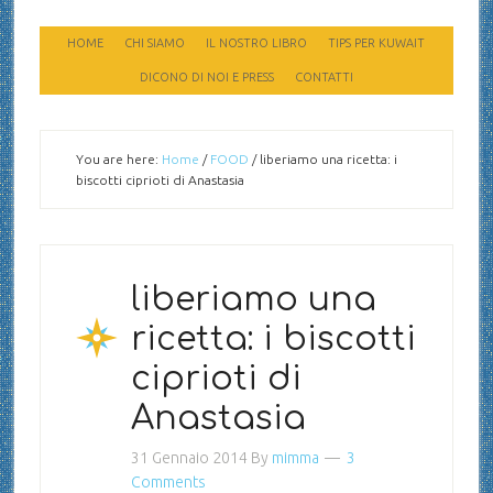
HOME
CHI SIAMO
IL NOSTRO LIBRO
TIPS PER KUWAIT
DICONO DI NOI E PRESS
CONTATTI
You are here:
Home
/
FOOD
/
liberiamo una ricetta: i
biscotti ciprioti di Anastasia
liberiamo una
ricetta: i biscotti
ciprioti di
Anastasia
31 Gennaio 2014
By
mimma
3
Comments