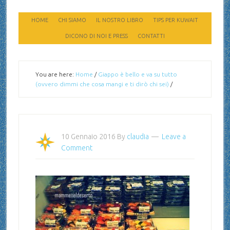
HOME
CHI SIAMO
IL NOSTRO LIBRO
TIPS PER KUWAIT
DICONO DI NOI E PRESS
CONTATTI
You are here:
Home
/
Giappo è bello e va su tutto
(ovvero dimmi che cosa mangi e ti dirò chi sei)
/
10 Gennaio 2016
By
claudia
Leave a
Comment