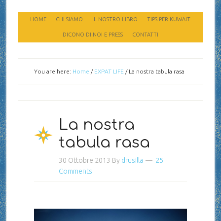
HOME
CHI SIAMO
IL NOSTRO LIBRO
TIPS PER KUWAIT
DICONO DI NOI E PRESS
CONTATTI
You are here:
Home
/
EXPAT LIFE
/
La nostra tabula rasa
La nostra
tabula rasa
30 Ottobre 2013
By
drusilla
25
Comments