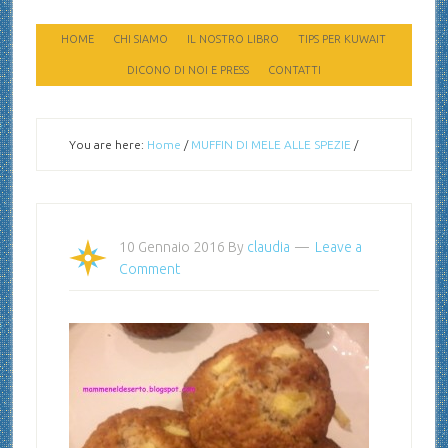
HOME
CHI SIAMO
IL NOSTRO LIBRO
TIPS PER KUWAIT
DICONO DI NOI E PRESS
CONTATTI
You are here:
Home
/
MUFFIN DI MELE ALLE SPEZIE
/
10 Gennaio 2016
By
claudia
Leave a
Comment