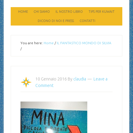
HOME
CHI SIAMO
IL NOSTRO LIBRO
TIPS PER KUWAIT
DICONO DI NOI E PRESS
CONTATTI
You are here:
Home
/
IL FANTASTICO MONDO DI SILVIA
/
10 Gennaio 2016
By
claudia
Leave a
Comment