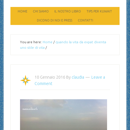
HOME
CHI SIAMO
IL NOSTRO LIBRO
TIPS PER KUWAIT
DICONO DI NOI E PRESS
CONTATTI
You are here:
Home
/
quando la vita da expat diventa
uno stile di vita
/
10 Gennaio 2016
By
claudia
Leave a
Comment