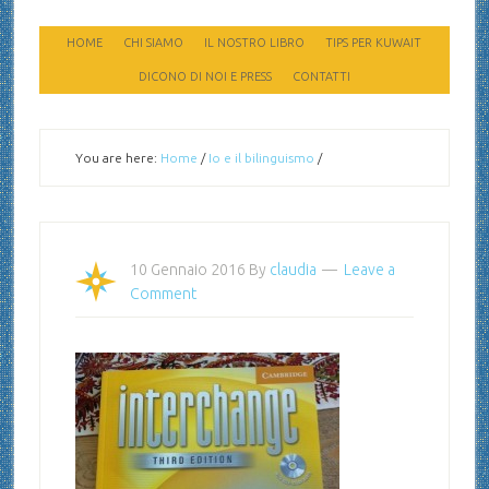
HOME
CHI SIAMO
IL NOSTRO LIBRO
TIPS PER KUWAIT
DICONO DI NOI E PRESS
CONTATTI
You are here:
Home
/
Io e il bilinguismo
/
10 Gennaio 2016
By
claudia
Leave a
Comment