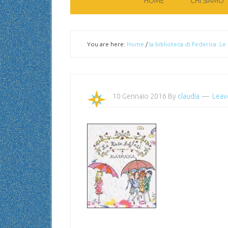
HOME
CHI SIAMO
You are here:
Home
/
la biblioteca di Federica: Le 
10 Gennaio 2016
By
claudia
Leav