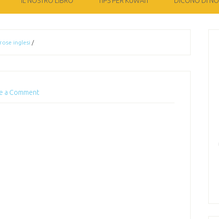
IL NOSTRO LIBRO
TIPS PER KUWAIT
DICONO DI NOI
rose inglesi
/
e a Comment