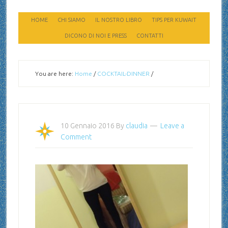
HOME
CHI SIAMO
IL NOSTRO LIBRO
TIPS PER KUWAIT
DICONO DI NOI E PRESS
CONTATTI
You are here:
Home
/
COCKTAIL-DINNER
/
10 Gennaio 2016
By
claudia
Leave a
Comment