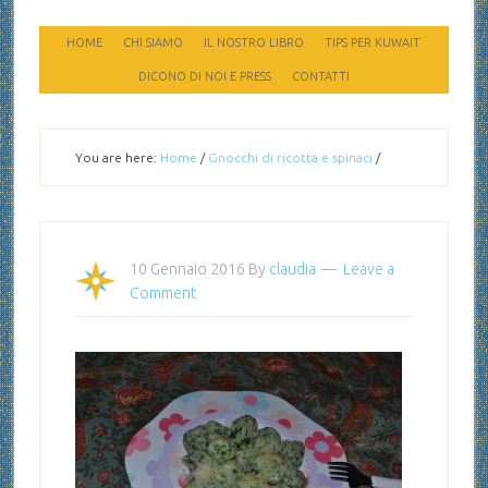
HOME
CHI SIAMO
IL NOSTRO LIBRO
TIPS PER KUWAIT
DICONO DI NOI E PRESS
CONTATTI
You are here:
Home
/
Gnocchi di ricotta e spinaci
/
10 Gennaio 2016
By
claudia
Leave a
Comment