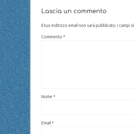
Lascia un commento
Il tuo indirizzo email non sarà pubblicato.
I campi 
Commento
*
Nome
*
Email
*