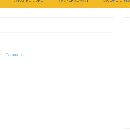
IL NOSTRO LIBRO
TIPS PER KUWAIT
DICONO DI NOI
e a Comment