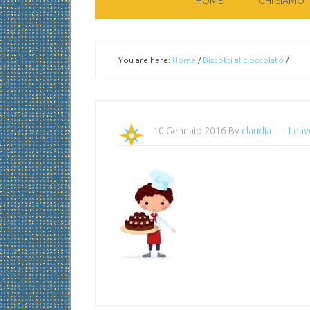
HOME
CHI SIAMO
You are here:
Home
/
Biscotti al cioccolato
/
10 Gennaio 2016
By
claudia
Leav