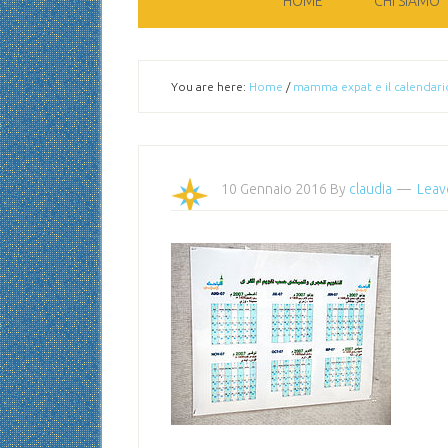
HOME
CHI SIAMO
You are here:
Home
/
mamma expat e il calendari
10 Gennaio 2016
By
claudia
Leav