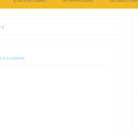
IL NOSTRO LIBRO
TIPS PER KUWAIT
DICONO DI NOI
o
/
e a Comment