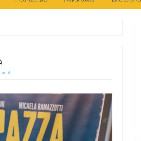
IL NOSTRO LIBRO
TIPS PER KUWAIT
DICONO DI NOI
a
mment