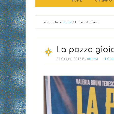
HOME
CHI SIAMO
You are here:
Home
/
Archives for virzi
La pazza gioi
24 Giugno 2016
By
mimma
1 Co