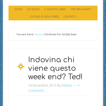
HOME
CHI SIAMO
IL NOSTRO LIBRO
TIPS PER KUWAIT
DICONO DI NOI E PRESS
CONTATTI
You are here:
Home
/
Archives for teddy bear
Indovina chi
viene questo
week end? Ted!
16 Novembre 2015
By
mimma
4
Comments