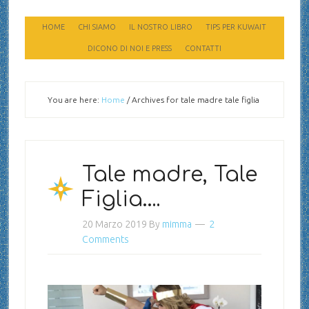
HOME
CHI SIAMO
IL NOSTRO LIBRO
TIPS PER KUWAIT
DICONO DI NOI E PRESS
CONTATTI
You are here:
Home
/
Archives for tale madre tale figlia
Tale madre, Tale
Figlia….
20 Marzo 2019
By
mimma
2
Comments