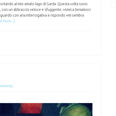
portando al mio amato lago di Garda. Questa volta sono
i, con un abbraccio veloce e sfuggente. «Amica teniamoci
a guardo con aria interrogativa e rispondo «mi sembra
d more...]
omments