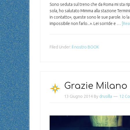
Sono seduta sul treno che da Roma mi sta ri
sola, ho salutato Mimma alla stazione Termin
in contatto», queste sono le sue parole. Io l
impossibile non farlo...». Lei sorride e …
[Rea
Filed Under:
Il nostro BOOK
Grazie Milano
13 Giugno 2014
By
drusilla
12 C