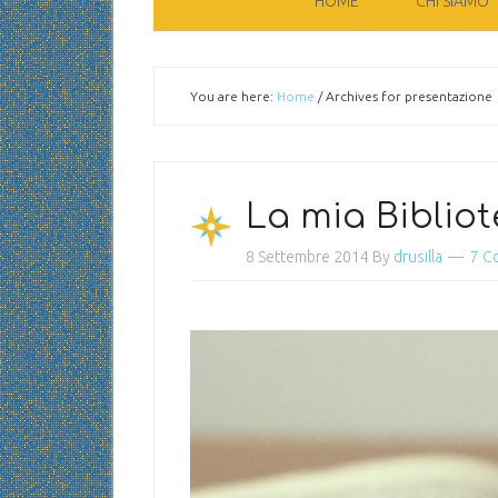
HOME
CHI SIAMO
You are here:
Home
/
Archives for presentazione
La mia Bibliot
8 Settembre 2014
By
drusilla
7 C