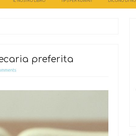
IL NOSTRO LIBRO
TIPS PER KUWAIT
DICONO DI NOI
ecaria preferita
omments