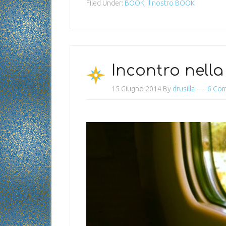
Filed Under:
BOOK
,
Il nostro BOOK
Incontro nella
15 Giugno 2014
By
drusilla
6 Co