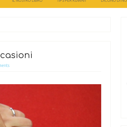
IL NOSTRO LIBRO
TIPS PER KUWAIT
DICONO DI NOI
casioni
ments