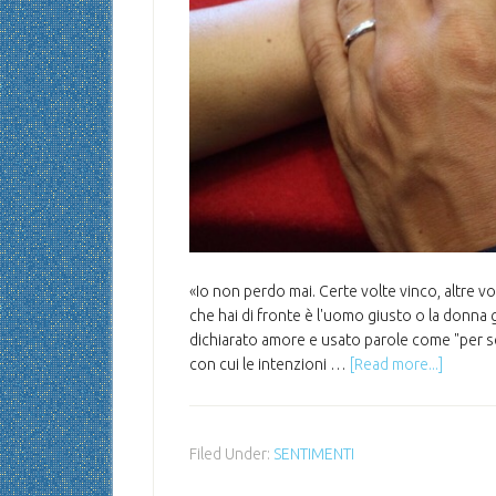
«Io non perdo mai. Certe volte vinco, altre 
che hai di fronte è l'uomo giusto o la donna 
dichiarato amore e usato parole come "per se
con cui le intenzioni …
[Read more...]
Filed Under:
SENTIMENTI