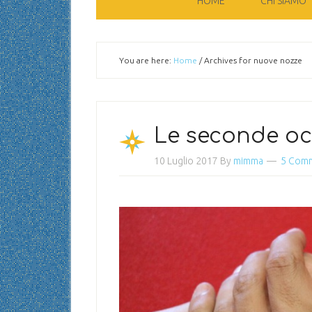
HOME
CHI SIAMO
You are here:
Home
/
Archives for nuove nozze
Le seconde oc
10 Luglio 2017
By
mimma
5 Com