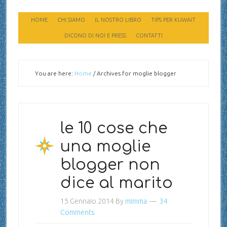
HOME
CHI SIAMO
IL NOSTRO LIBRO
TIPS PER KUWAIT
DICONO DI NOI E PRESS
CONTATTI
You are here:
Home
/
Archives for moglie blogger
le 10 cose che
una moglie
blogger non
dice al marito
15 Gennaio 2014
By
mimma
34
Comments