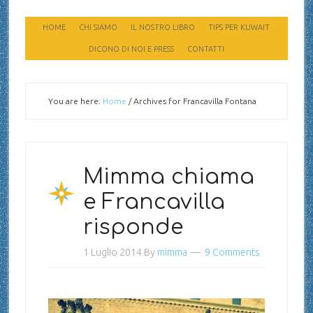
HOME
CHI SIAMO
IL NOSTRO LIBRO
TIPS PER KUWAIT
DICONO DI NOI E PRESS
CONTATTI
You are here:
Home
/
Archives for Francavilla Fontana
Mimma chiama
e Francavilla
risponde
1 Luglio 2014
By
mimma
9 Comments