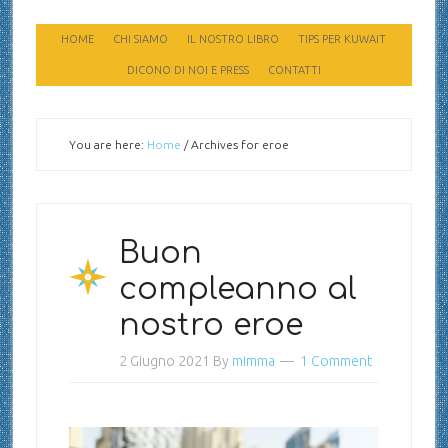
HOME
CHI SIAMO
IL NOSTRO LIBRO
TIPS PER KUWAIT
DICONO DI NOI E PRESS
CONTATTI
You are here:
Home
/
Archives for eroe
Buon
compleanno al
nostro eroe
2 Giugno 2021
By
mimma
1 Comment