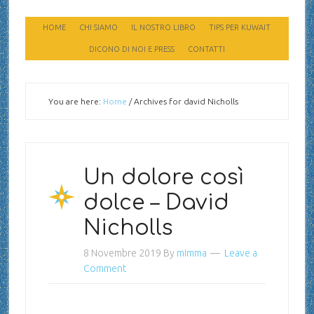
HOME
CHI SIAMO
IL NOSTRO LIBRO
TIPS PER KUWAIT
DICONO DI NOI E PRESS
CONTATTI
You are here:
Home
/
Archives for david Nicholls
Un dolore così
dolce – David
Nicholls
8 Novembre 2019
By
mimma
Leave a
Comment