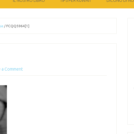
IL NOSTRO LIBRO
TIPS PER KUWAIT
DICONO DI NOI
ia
/
FCQQ5964[1]
e a Comment