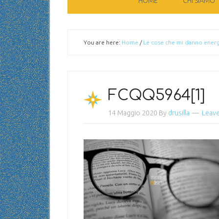
HOME
CHI SIAMO
You are here:
Home
/
Le cose che mi danno energ
FCQQ5964[1]
14 Maggio 2020
By
drusilla
Leav