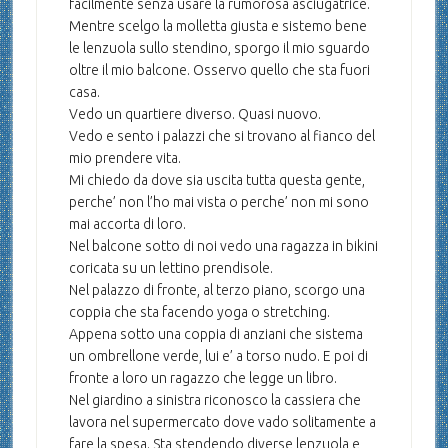
facilmente senza usare la rumorosa asciugatrice.
Mentre scelgo la molletta giusta e sistemo bene
le lenzuola sullo stendino, sporgo il mio sguardo
oltre il mio balcone. Osservo quello che sta fuori
casa.
Vedo un quartiere diverso. Quasi nuovo.
Vedo e sento i palazzi che si trovano al fianco del
mio prendere vita.
Mi chiedo da dove sia uscita tutta questa gente,
perche’ non l’ho mai vista o perche’ non mi sono
mai accorta di loro.
Nel balcone sotto di noi vedo una ragazza in bikini
coricata su un lettino prendisole.
Nel palazzo di fronte, al terzo piano, scorgo una
coppia che sta facendo yoga o stretching.
Appena sotto una coppia di anziani che sistema
un ombrellone verde, lui e’ a torso nudo. E poi di
fronte a loro un ragazzo che legge un libro.
Nel giardino a sinistra riconosco la cassiera che
lavora nel supermercato dove vado solitamente a
fare la spesa. Sta stendendo diverse lenzuola e