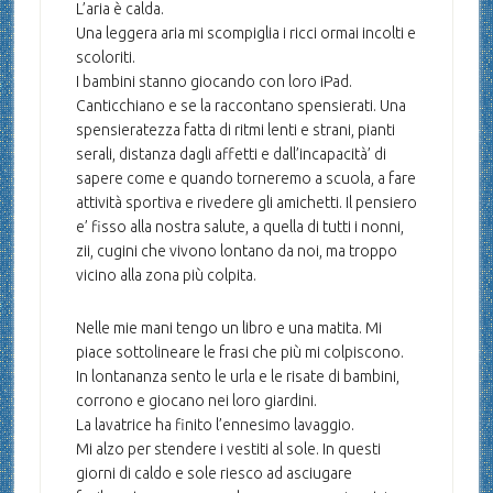
L’aria è calda.
Una leggera aria mi scompiglia i ricci ormai incolti e
scoloriti.
I bambini stanno giocando con loro iPad.
Canticchiano e se la raccontano spensierati. Una
spensieratezza fatta di ritmi lenti e strani, pianti
serali, distanza dagli affetti e dall’incapacità’ di
sapere come e quando torneremo a scuola, a fare
attività sportiva e rivedere gli amichetti. Il pensiero
e’ fisso alla nostra salute, a quella di tutti i nonni,
zii, cugini che vivono lontano da noi, ma troppo
vicino alla zona più colpita.
Nelle mie mani tengo un libro e una matita. Mi
piace sottolineare le frasi che più mi colpiscono.
In lontananza sento le urla e le risate di bambini,
corrono e giocano nei loro giardini.
La lavatrice ha finito l’ennesimo lavaggio.
Mi alzo per stendere i vestiti al sole. In questi
giorni di caldo e sole riesco ad asciugare