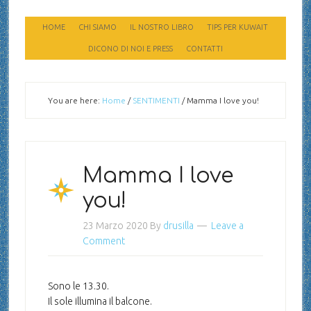
HOME
CHI SIAMO
IL NOSTRO LIBRO
TIPS PER KUWAIT
DICONO DI NOI E PRESS
CONTATTI
You are here:
Home
/
SENTIMENTI
/
Mamma I love you!
Mamma I love
you!
23 Marzo 2020
By
drusilla
Leave a
Comment
Sono le 13.30.
Il sole illumina il balcone.