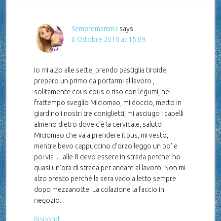
Sempremamma
says
6 Ottobre 2018 at 15:09
Io mi alzo alle sette, prendo pastiglia tiroide,
preparo un primo da portarmi al lavoro ,
solitamente cous cous o riso con legumi, nel
frattempo sveglio Miciomao, mi doccio, metto in
giardino i nostri tre coniglietti, mi asciugo i capelli
almeno dietro dove c’è la cervicale, saluto
Miciomao che va a prendere il bus, mi vesto,
mentre bevo cappuccino d’orzo leggo un po’ e
poi via….alle 8 devo essere in strada perche’ ho
quasi un’ora di strada per andare al lavoro. Non mi
alzo presto perché la sera vado a letto sempre
dopo mezzanotte. La colazione la faccio in
negozio.
Rispondi