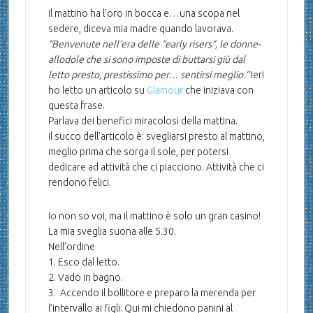
Il mattino ha l’oro in bocca e…una scopa nel
sedere, diceva mia madre quando lavorava.
“Benvenute nell’era delle “early risers”, le donne-
allodole che si sono imposte di buttarsi giù dal
letto presto, prestissimo per… sentirsi meglio.”
Ieri
ho letto un articolo su
Glamour
che iniziava con
questa frase.
Parlava dei benefici miracolosi della mattina.
Il succo dell’articolo è: svegliarsi presto al mattino,
meglio prima che sorga il sole, per potersi
dedicare ad attività che ci piacciono. Attività che ci
rendono felici.
Io non so voi, ma il mattino è solo un gran casino!
La mia sveglia suona alle 5.30.
Nell’ordine
1. Esco dal letto.
2. Vado in bagno.
3. Accendo il bollitore e preparo la merenda per
l’intervallo ai figli. Qui mi chiedono panini al