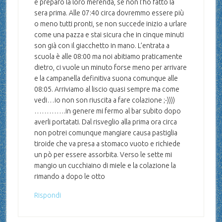
e preparo la loro merenda, se non l’ho fatto la
sera prima. Alle 07:40 circa dovremmo essere più
o meno tutti pronti, se non succede inizio a urlare
come una pazza e stai sicura che in cinque minuti
son già con il giacchetto in mano. L’entrata a
scuola è alle 08:00 ma noi abitiamo praticamente
dietro, ci vuole un minuto forse meno per arrivare
e la campanella definitiva suona comunque alle
08:05. Arriviamo al liscio quasi sempre ma come
vedi…io non son riuscita a fare colazione ;-))))
………….in genere mi fermo al bar subito dopo
averli portatati. Dal risveglio alla prima ora circa
non potrei comunque mangiare causa pastiglia
tiroide che va presa a stomaco vuoto e richiede
un pò per essere assorbita. Verso le sette mi
mangio un cucchiaino di miele e la colazione la
rimando a dopo le otto
Rispondi