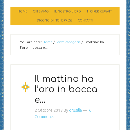
HOME
CHI SIAMO
IL NOSTRO LIBRO
TIPS PER KUWAIT
DICONO DI NOI E PRESS
CONTATTI
You are here:
Home
/
Senza categoria
/
Il mattino ha
l’oro in bocca e…
Il mattino ha
l’oro in bocca
e…
2 Ottobre 2018
By
drusilla
6
Comments