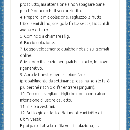
prosciutto, ma attenzione a non sbagliare pane,
perché ognuno ha il suo preferito.
4. Preparo la mia colazione. Tagliuzzo la frutta,
trito i semi di lino, scelgo la frutta secca, fiocchi di
avena o di farro.
5. Comincio a chiamare i figli.
6. Faccio colazione.
7. Leggo velocemente qualche notizia sui giornali
online.
8. Mi godo il silenzio per qualche minuto, lo trovo
rigenerativo.
9. Apro le finestre per cambiare l’aria
(probabilmente da settimana prossima non lo farò
più perché rischio di far entrare i pinguini).
10. Cerco di svegliare i figli che non hanno alcuna
intenzione di uscire dal letto.
11. Inizio a vestirmi.
12. Butto giù dal letto i figli mentre mi infilo gli
ultimi vestiti.
E poi parte tutta la trafila vesti, colaziona, lava i