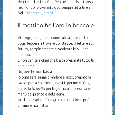
denti e fai fretta ai figli. Perché in qualsiasi posto
nel mondo io viva, mi trovo sempre ad urlare ai
figli: “
sbrigatevi, è tardi!
“.
Il mattino ha l’oro in bocca e…
Vi prego, spiegatemi come fate a correre, fare
yoga, leggere, ritrovare voi stesse, riflettere sul
futuro, semplicemente alzandovi alle 5.30 del
mattino.
E non venite a dirmi che basta preparate tutto la
sera prima.
No, perché non basta!
Io ogni sera, prima di andare a letto, preparo la
tavola per la colazione, i vestiti per me e i figli,
scrivo la
to do list
per la giornata successiva e il
menù del pranzo e della cena.
Ma il mio mattino è un gran casino, che si può
chiamare normalità.