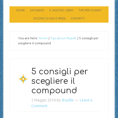
HOME
CHI SIAMO
IL NOSTRO LIBRO
TIPS PER KUWAIT
DICONO DI NOI E PRESS
CONTATTI
You are here:
Home
/
Tips about Riyadh
/
5 consigli per
scegliere il compound
5 consigli per
scegliere il
compound
2 Maggio 2018
By
drusilla
Leave a
Comment