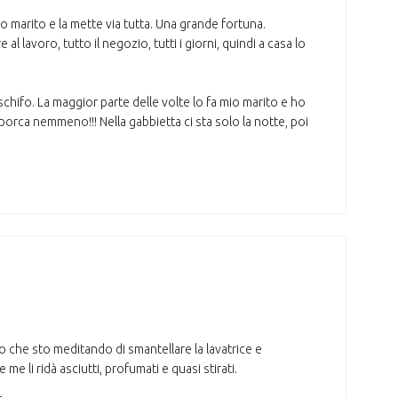
o marito e la mette via tutta. Una grande fortuna.
 lavoro, tutto il negozio, tutti i giorni, quindi a casa lo
 schifo. La maggior parte delle volte lo fa mio marito e ho
orca nemmeno!!! Nella gabbietta ci sta solo la notte, poi
nto che sto meditando di smantellare la lavatrice e
e li ridà asciutti, profumati e quasi stirati.