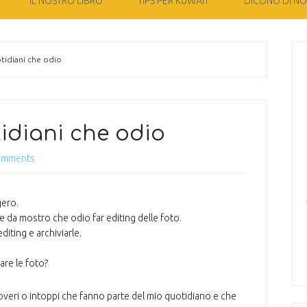
IL NOSTRO LIBRO
TIPS PER KUWAIT
DICONO DI NOI
tidiani che odio
tidiani che odio
omments
gero.
e da mostro che odio far editing delle foto.
iting e archiviarle.
fare le foto?
doveri o intoppi che fanno parte del mio quotidiano e che