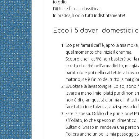
io odio.
Difficile fare la classifica.
In pratica, li odio tutti indistintamente!
Ecco i 5 doveri domestici c
Sto per farmi il caffè, apro la mia moka
quel momento che inizia il dramma.
Scopro che il caffè non basterà per l
scorta di caffè nell’armadietto, ma già
barattolo e poi nella caffettiera trovo
mattino, se è finito del tutto la mai gio
Svuotare la lavastoviglie. Lo so, sono 
lavare a mano i miei piatti pur di non a
non è di gran qualità e prima di infilarl
fare tutto io e talvolta, anzi spesso lo 
Fare la spesa. Oddio che punizione! Pr
affollato, io che spesso mi dimentico l
Sultan di Shaab mi rendeva una persona
Poi era anche un po’ la mia passeggiat