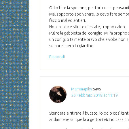
Odio fare la spesona, per fortuna ci pensa mi
Mal sopporto spolverare, lo devo fare sempre al
faccio mal volentieri.
Non mi piace stirare d’estate, troppo caldo.
Pulire la gabbietta del coniglio. Mi fa proprio
un coniglio talmente bravo che a volte non sp
sempre libero in giardino.
Rispondi
Mammapiky
says
26 Febbraio 2018 at 11:19
Stendere e ritirare il bucato, lo odio così ta
andarmene su quella a gettoni vicino casa che m