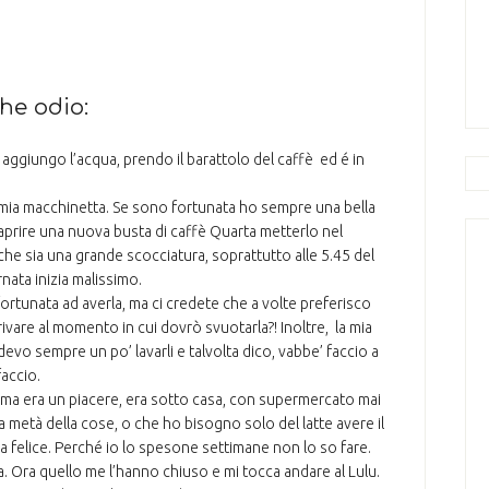
he odio:
, aggiungo l’acqua, prendo il barattolo del caffè ed é in
a mia macchinetta. Se sono fortunata ho sempre una bella
 aprire una nuova busta di caffè Quarta metterlo nel
 che sia una grande scocciatura, soprattutto alle 5.45 del
rnata inizia malissimo.
fortunata ad averla, ma ci credete che a volte preferisco
rrivare al momento in cui dovrò svuotarla?! Inoltre, la mia
i devo sempre un po’ lavarli e talvolta dico, vabbe’ faccio a
faccio.
ima era un piacere, era sotto casa, con supermercato mai
a metà della cose, o che ho bisogno solo del latte avere il
 felice. Perché io lo spesone settimane non lo so fare.
a. Ora quello me l’hanno chiuso e mi tocca andare al Lulu.