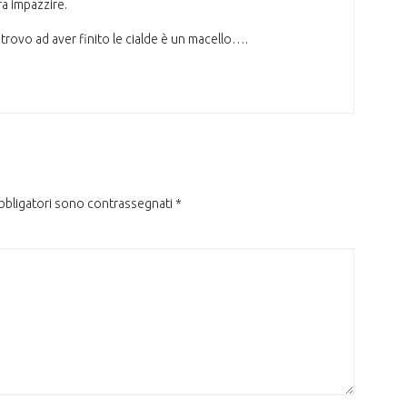
fa impazzire.
 trovo ad aver finito le cialde è un macello….
obbligatori sono contrassegnati
*