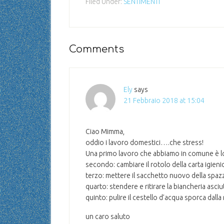
Filed Under:
SENTIMENTI
Comments
Ely
says
21 Febbraio 2018 at 15:04
Ciao Mimma,
oddio i lavoro domestici….che stress!
Una primo lavoro che abbiamo in comune è lo
secondo: cambiare il rotolo della carta igieni
terzo: mettere il sacchetto nuovo della spaz
quarto: stendere e ritirare la biancheria asci
quinto: pulire il cestello d’acqua sporca dall
un caro saluto