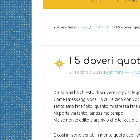
HOME
CHI SIAMO
You are here:
Home
/
SENTIMENTI
/
I 5 doveri quo
I 5 doveri quo
21 Febbraio 2018
By
mimma
4 C
Drusilla mi ha chiesto di scrivere un post leg
Come i messaggi vocali in cui le dico con voc
Tanto amo fare foto, quanto mi stressa fare ed
Mi porta via tanto, tantissimo tempo.
Ma se non le edito e archivio che le faccio a 
E così mi sono venuti in mente quei piccoli 