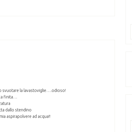
 svuotare la lavastoviglie….odioso!
ca finita…
zatura
utta dallo stendino
a mia aspirapolvere ad acqua!!