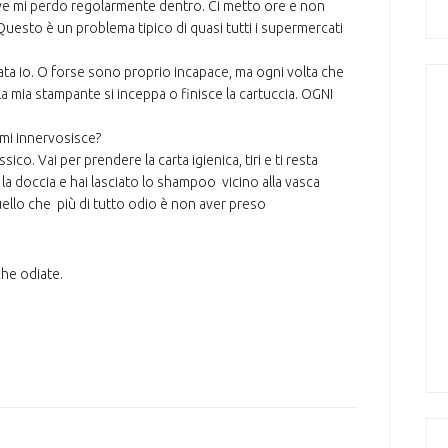
e mi perdo regolarmente dentro. Ci metto ore e non
Questo è un problema tipico di quasi tutti i supermercati
ta io. O forse sono proprio incapace, ma ogni volta che
 mia stampante si inceppa o finisce la cartuccia. OGNI
 mi innervosisce?
co. Vai per prendere la carta igienica, tiri e ti resta
i la doccia e hai lasciato lo shampoo vicino alla vasca
uello che più di tutto odio è non aver preso
che odiate.