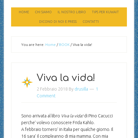
HOME
CHI SIAMO
IL NOSTRO LIBRO
TIPS PER KUWAIT
DICONO DI NOI E PRESS
CONTATTI
You are here:
Home
/
BOOK
/
Viva la vida!
Viva la vida!
2 Febbraio 2018
By
drusilla
1
Comment
Sono arrivata al libro
Viva la vida!
di Pino Cacucci
perche’ volevo conoscere Frida Kahlo.
A febbraio tornero’ in Italia per qualche giorno. Il
16 sara’ il compleanno di mia mamma. Con mia