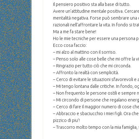
Il pensiero positivo sta alla base di tutto.
Avere un’attitudine mentale positiva. Cercare
mentalità negativa. Forse può sembrare una c
razionali nell’affrontare la vita. In fondo si 
Ma a me fa stare bene!
Ho le mie tecniche per essere una persona po
Ecco cosa faccio:
– mi alzo al mattino con il sorriso.
– Penso solo alle cose belle che mi offre la vi
– Ringrazio per tutto ciò che mi circonda.
– Affronto la realtà con semplicità.
– Cerco di evitare le situazioni sfavorevoli e 
– Mi tengo lontana dalle critiche. In fondo, 
– Non frequento le persone ostili e sempre n
– Mi circondo di persone che regalano energi
– Cerco di fare il maggior numero di cose ch
– Abbraccio e sbaciucchio i miei figli. Ora ch
pizzico di piu’!
– Trascorro molto tempo con la mia famiglia,