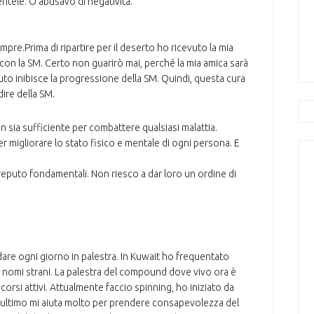
mentele. O abusavo di negatività.
empre.
Prima di ripartire per il deserto ho ricevuto la mia
con la SM. Certo non guarirò mai, perché la mia amica sarà
to inibisce la progressione della SM. Quindi, questa cura
dire della SM.
 sia sufficiente per combattere qualsiasi malattia.
migliorare lo stato fisico e mentale di ogni persona. E
 reputo fondamentali. Non riesco a dar loro un ordine di
are ogni giorno in palestra. In Kuwait ho frequentato
dai nomi strani. La palestra del compound dove vivo ora è
orsi attivi. Attualmente faccio spinning, ho iniziato da
t’ultimo mi aiuta molto per prendere consapevolezza del