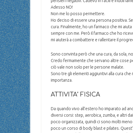
pensieri negativi. Cadevo in facili e inutili la
Adesso NO!
Non me lo posso permettere.
Ho deciso di essere una persona positiva. S
cura. Finalmente, ho un farmaco che mi aiuta 
sempre con me. Però il farmaco che ho ricevu
mi aiuterà a combattere e rallentare il progre
Sono convinta però che una cura, da sola, non
Credo fermamente che servano altre cose per 
ciò vale non solo per le persone malate.
Sono tre gli elementi aggiuntivi alla cura che
importanza.
ATTIVITA’ FISICA
Da quando vivo all’estero ho imparato ad and
diversi corsi: step, aerobica, zumba, e altri 
poco organizzata, quindi ci sono molti meno c
poco un corso di body blast e pilates. Ques