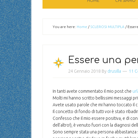
HOME
CHI SIAMO
You are here:
Home
/
SCLEROSI MULTIPLA
/
Essere
Essere una pe
24 Gennaio 2018
By
drusilla
11 
In tanti avete commentato il mio post che
ur
Molti mi hanno scritto bellissimi messaggi p
Avete usato parole che mi hanno toccato il
Il concetto di fondo di tutti voi è stato rib
Confesso che il mio essere positiva, e di c
dell’altro!), è venuto fuori con la diagnosi del
Sono sempre stata una persona abbastanza s