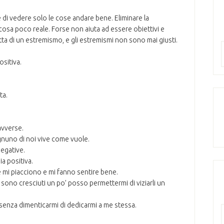
 di vedere solo le cose andare bene. Eliminare la
osa poco reale. Forse non aiuta ad essere obiettivi e
tratta di un estremismo, e gli estremismi non sono mai giusti.
sitiva.
ta.
avverse.
ognuno di noi vive come vuole.
egative.
a positiva.
e mi piacciono e mi fanno sentire bene.
e sono cresciuti un po’ posso permettermi di viziarli un
 senza dimenticarmi di dedicarmi a me stessa.