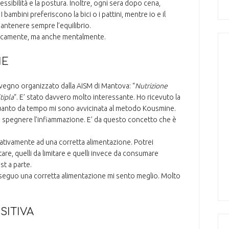
essibilità e la postura. Inoltre, ogni sera dopo cena,
bambini preferiscono la bici o i pattini, mentre io e il
antenere sempre l’equilibrio.
sicamente, ma anche mentalmente.
NE
nvegno organizzato dalla AISM di Mantova: “
Nutrizione
tipla
“. E’ stato davvero molto interessante. Ho ricevuto la
quanto da tempo mi sono avvicinata al metodo Kousmine.
ò spegnere l’infiammazione. E’ da questo concetto che è
ativamente ad una corretta alimentazione. Potrei
are, quelli da limitare e quelli invece da consumare
t a parte.
eguo una corretta alimentazione mi sento meglio. Molto
SITIVA