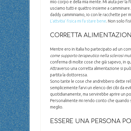
mio corpo e della mia mente. Mi aiuta per la fl
usciamo tutti e quattro insieme a camminare. I 
daddy camminiamo, io con le racchette per m
L’attvitia’ fisica mi fa stare bene
. Non solo fi
CORRETTA ALIMENTAZIO
Mentre ero in Italia ho partecipato ad un co
come supporto terapeutico nella sclerosi mul
conferma di molte cose che già sapevo, in 
Attraverso una corretta alimentazione si pu
partita la dottoressa.
Sono tante le cose che andrebbero dette rel
semplicemente farvi un elenco dei cibi da evit
quotidianamente, ma servirebbe aprire un pos
Personalmente mi rendo conto che quando s
meglio.
ESSERE UNA PERSONA PO