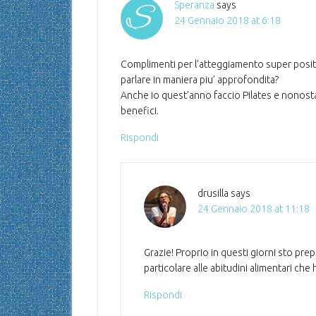
Speranza
says
24 Gennaio 2018 at 6:18
Complimenti per l’atteggiamento super posit
parlare in maniera piu’ approfondita?
Anche io quest’anno faccio Pilates e nonostan
benefici.
Rispondi
drusilla
says
24 Gennaio 2018 at 11:18
Grazie! Proprio in questi giorni sto pr
particolare alle abitudini alimentari c
Rispondi