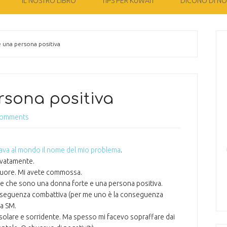
IL NOSTRO LIBRO
TIPS PER KUWAIT
DICONO DI NOI
 una persona positiva
rsona positiva
Comments
lava al mondo il nome del mio problema
.
rivatamente.
 cuore. Mi avete commossa.
adire che sono una donna forte e una persona positiva.
onseguenza combattiva (per me uno è la conseguenza
la SM.
olare e sorridente. Ma spesso mi facevo sopraffare dai