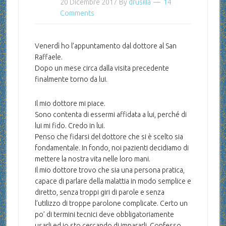
20 Dicembre 2017
By
drusilla
14
Comments
Venerdì ho l’appuntamento dal dottore al San
Raffaele.
Dopo un mese circa dalla visita precedente
finalmente torno da lui.
Il mio dottore mi piace.
Sono contenta di essermi affidata a lui, perché di
lui mi fido. Credo in lui.
Penso che fidarsi del dottore che si è scelto sia
fondamentale. In fondo, noi pazienti decidiamo di
mettere la nostra vita nelle loro mani.
Il mio dottore trovo che sia una persona pratica,
capace di parlare della malattia in modo semplice e
diretto, senza troppi giri di parole e senza
l’utilizzo di troppe parolone complicate. Certo un
po’ di termini tecnici deve obbligatoriamente
usarli ed io sto cercando di impararli. Confesso