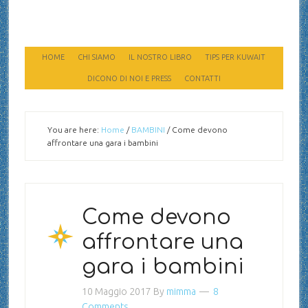
HOME
CHI SIAMO
IL NOSTRO LIBRO
TIPS PER KUWAIT
DICONO DI NOI E PRESS
CONTATTI
You are here:
Home
/
BAMBINI
/
Come devono
affrontare una gara i bambini
Come devono
affrontare una
gara i bambini
10 Maggio 2017
By
mimma
8
Comments