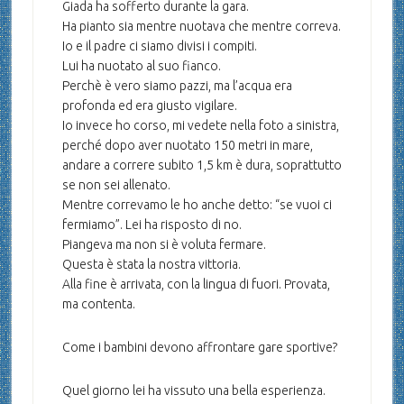
Giada ha sofferto durante la gara.
Ha pianto sia mentre nuotava che mentre correva.
Io e il padre ci siamo divisi i compiti.
Lui ha nuotato al suo fianco.
Perchè è vero siamo pazzi, ma l’acqua era
profonda ed era giusto vigilare.
Io invece ho corso, mi vedete nella foto a sinistra,
perché dopo aver nuotato 150 metri in mare,
andare a correre subito 1,5 km è dura, soprattutto
se non sei allenato.
Mentre correvamo le ho anche detto: “se vuoi ci
fermiamo”. Lei ha risposto di no.
Piangeva ma non si è voluta fermare.
Questa è stata la nostra vittoria.
Alla fine è arrivata, con la lingua di fuori. Provata,
ma contenta.
Come i bambini devono affrontare gare sportive?
Quel giorno lei ha vissuto una bella esperienza.