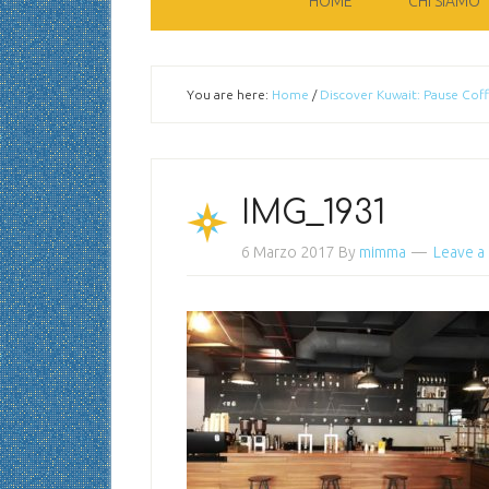
HOME
CHI SIAMO
You are here:
Home
/
Discover Kuwait: Pause Cof
IMG_1931
6 Marzo 2017
By
mimma
Leave 