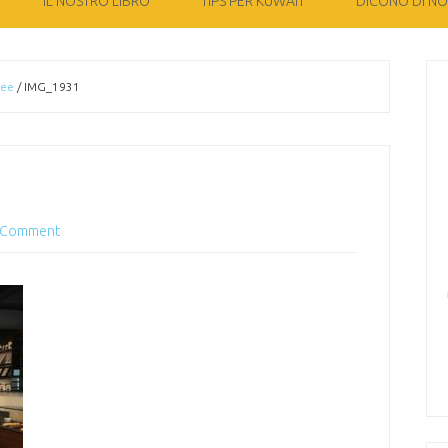
IL NOSTRO LIBRO
TIPS PER KUWAIT
DICONO DI NOI
fee
/
IMG_1931
a Comment