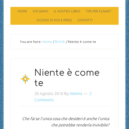
HOME
CHI SIAMO
IL NOSTRO LIBRO
TIPS PER KUWAIT
DICONO DI NOI E PRESS
CONTATTI
You are here:
Home
/
BOOK
/
Niente è come te
Niente è come
te
26 Agosto 2016
By
mimma
2
Comments
Che fai se l’unica cosa che desideri è anche l’unica
che potrebbe renderla invivibile?