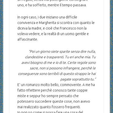
uno, e ha sofferto, mentre il tempo passava.
In ogni caso, i due iniziano una difficile
convivenza e Margherita si scontra con quanto le
diceva la madre, e cioè che Francesco non la
voleva vedere, e la realtà di un uomo gentile e
affascinante.
“Poi un giorno siete sparite senza dire nulla,
clandestine e trasparenti. Tu eri anche mia. Tu
avevi bisogno di me e io di te. Certe regole sono
sacre, non si possono infrangere, perchè le
conseguenze sono terribili di questo strappo le hai
pagate soprattutto tu.”
E’ un romanzo molto bello, commovente. A me ha
fatto riflettere perchè conosco tante coppie
miste e seppur ho sempre pensato che
potessero succedere queste cose, non avevo
mai realizzato quanto fossero frequenti.
Io non so come si possa fare una cosa del