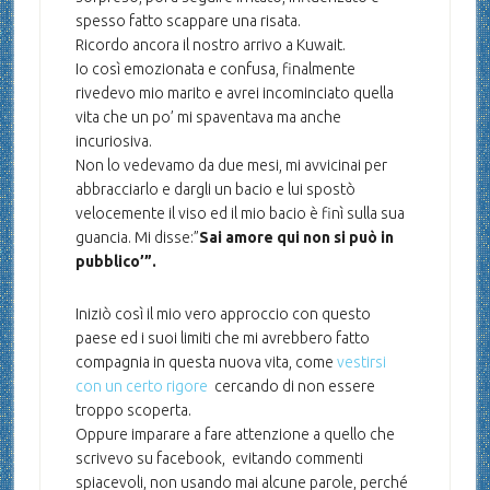
spesso fatto scappare una risata.
Ricordo ancora il nostro arrivo a Kuwait.
Io così emozionata e confusa, finalmente
rivedevo mio marito e avrei incominciato quella
vita che un po’ mi spaventava ma anche
incuriosiva.
Non lo vedevamo da due mesi, mi avvicinai per
abbracciarlo e dargli un bacio e lui spostò
velocemente il viso ed il mio bacio è finì sulla sua
guancia. Mi disse:”
Sai amore qui non si può in
pubblico’”.
Iniziò così il mio vero approccio con questo
paese ed i suoi limiti che mi avrebbero fatto
compagnia in questa nuova vita, come
vestirsi
con un certo rigore
cercando di non essere
troppo scoperta.
Oppure imparare a fare attenzione a quello che
scrivevo su facebook, evitando commenti
spiacevoli, non usando mai alcune parole, perché