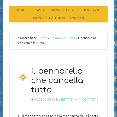
HOME
CHI SIAMO
IL NOSTRO LIBRO
TIPS PER KUWAIT
DICONO DI NOI E PRESS
CONTATTI
You are here:
Home
/
Tips about Kuwait
/
Il pennarello
che cancella tutto
Il pennarello
che cancella
tutto
4 Agosto 2016
By
mimma
1 Comment
Ci lamentiamo spesso della mancanza della libertà,