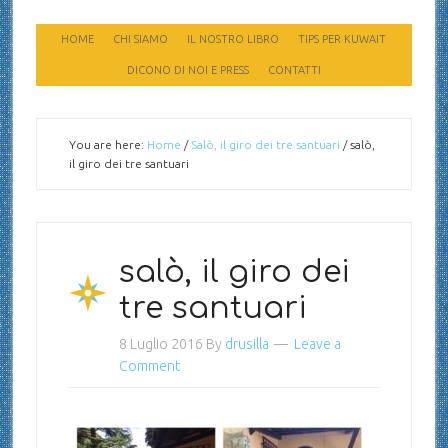
HOME
CHI SIAMO
IL NOSTRO LIBRO
TIPS PER KUWAIT
DICONO DI NOI E PRESS
CONTATTI
You are here:
Home
/
Salò, il giro dei tre santuari
/
salò,
il giro dei tre santuari
salò, il giro dei
tre santuari
8 Luglio 2016
By
drusilla
Leave a
Comment