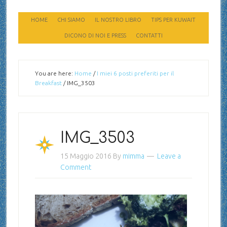
HOME
CHI SIAMO
IL NOSTRO LIBRO
TIPS PER KUWAIT
DICONO DI NOI E PRESS
CONTATTI
You are here:
Home
/
I miei 6 posti preferiti per il
Breakfast
/
IMG_3503
IMG_3503
15 Maggio 2016
By
mimma
Leave a
Comment