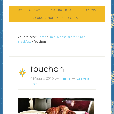
HOME
CHI SIAMO
IL NOSTRO LIBRO
TIPS PER KUWAIT
DICONO DI NOI E PRESS
CONTATTI
You are here:
Home
/
I miei 6 posti preferiti per il
Breakfast
/
fouchon
fouchon
4 Maggio 2016
By
mimma
Leave a
Comment