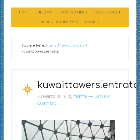
HOME
CHI SIAMO
IL NOSTRO LIBRO
TIPS PER KUWAIT
DICONO DI NOI E PRESS
CONTATTI
You are here:
Home
/
Kuwait Towers
/
kuwaittowers.entrata
kuwaittowers.entrata
23 Marzo 2016
By
mimma
Leave a
Comment