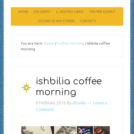
HOME
CHI SIAMO
IL NOSTRO LIBRO
TIPS PER KUWAIT
DICONO DI NOI E PRESS
CONTATTI
You are here:
Home
/
Coffee morning
/
ishbilia coffee
morning
ishbilia coffee
morning
8 Febbraio 2016
By
drusilla
Leave a
Comment