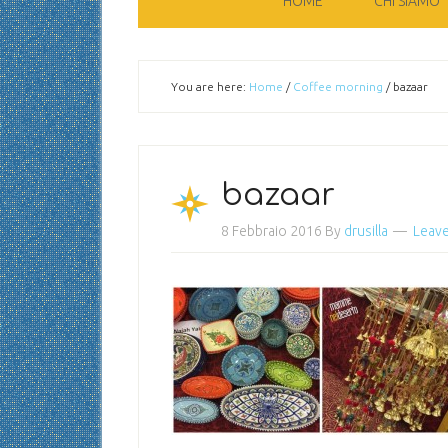
HOME
CHI SIAMO
You are here:
Home
/
Coffee morning
/
bazaar
bazaar
8 Febbraio 2016
By
drusilla
Leav