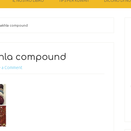
IL NOSTRO LIBRO
TIPS PER KUWAIT
DICONO DI NOI
 nakhla compound
khla compound
e a Comment