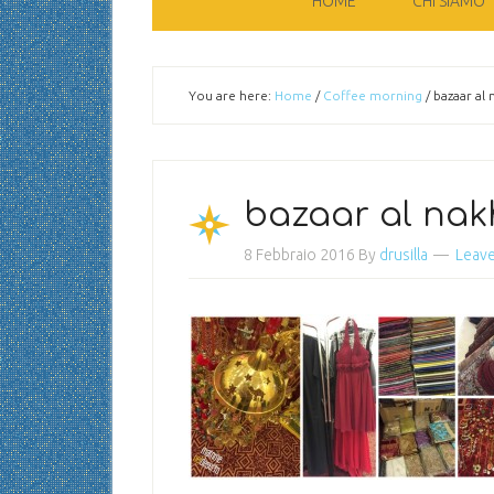
HOME
CHI SIAMO
You are here:
Home
/
Coffee morning
/
bazaar al
bazaar al na
8 Febbraio 2016
By
drusilla
Leav