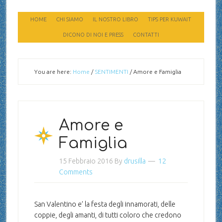
HOME
CHI SIAMO
IL NOSTRO LIBRO
TIPS PER KUWAIT
DICONO DI NOI E PRESS
CONTATTI
You are here:
Home
/
SENTIMENTI
/
Amore e Famiglia
Amore e
Famiglia
15 Febbraio 2016
By
drusilla
12
Comments
San Valentino e’ la festa degli innamorati, delle
coppie, degli amanti, di tutti coloro che credono