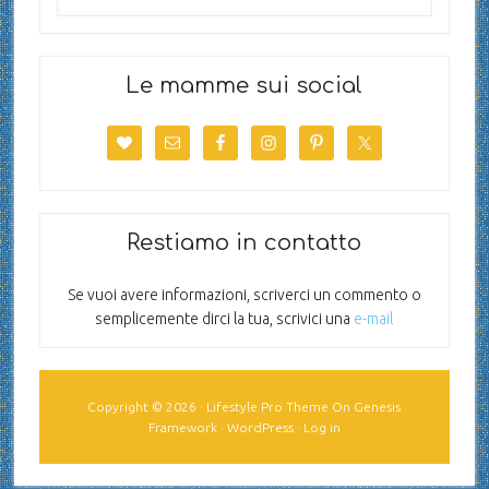
Le mamme sui social
Restiamo in contatto
Se vuoi avere informazioni, scriverci un commento o
semplicemente dirci la tua, scrivici una
e-mail
Copyright © 2026 ·
Lifestyle Pro Theme
On
Genesis
Framework
·
WordPress
·
Log in