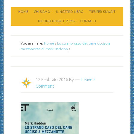
HOME
CHI SIAMO
IL NOSTRO LIBRO
TIPS PER KUWAIT
DICONO DI NOI E PRESS
CONTATTI
You are here:
Home
/
Lo strano caso del cane ucciso a
mezzanotte di Mark Haddon
/
12 Febbraio 2016
By
Leave a
Comment