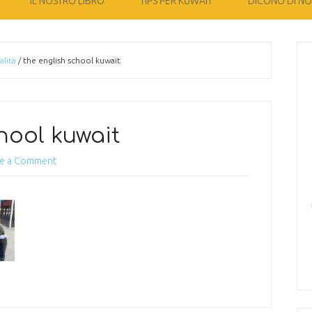
IL NOSTRO LIBRO
TIPS PER KUWAIT
DICONO DI NOI
alità
/
the english school kuwait
hool kuwait
e a Comment