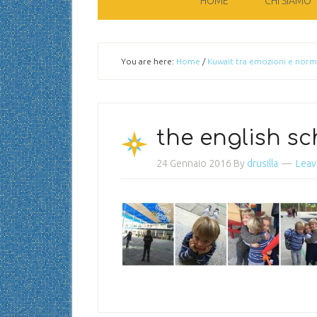
HOME
CHI SIAMO
You are here:
Home
/
Kuwait tra emozioni e norm
the english sc
24 Gennaio 2016
By
drusilla
Leav