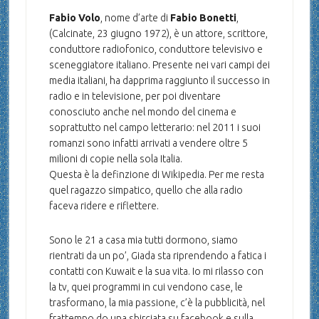
Fabio Volo
, nome d’arte di
Fabio Bonetti
,
(Calcinate, 23 giugno 1972), è un attore, scrittore,
conduttore radiofonico, conduttore televisivo e
sceneggiatore italiano. Presente nei vari campi dei
media italiani, ha dapprima raggiunto il successo in
radio e in televisione, per poi diventare
conosciuto anche nel mondo del cinema e
soprattutto nel campo letterario: nel 2011 i suoi
romanzi sono infatti arrivati a vendere oltre 5
milioni di copie nella sola Italia.
Questa è la definzione di Wikipedia. Per me resta
quel ragazzo simpatico, quello che alla radio
faceva ridere e riflettere.
Sono le 21 a casa mia tutti dormono, siamo
rientrati da un po’, Giada sta riprendendo a fatica i
contatti con Kuwait e la sua vita. Io mi rilasso con
la tv, quei programmi in cui vendono case, le
trasformano, la mia passione, c’è la pubblicità, nel
frattempo do una sbirciata su facebook e sulla