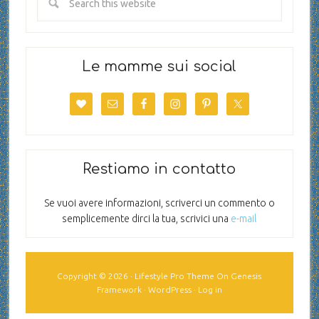
Le mamme sui social
Restiamo in contatto
Se vuoi avere informazioni, scriverci un commento o
semplicemente dirci la tua, scrivici una
e-mail
Copyright © 2026 ·
Lifestyle Pro Theme
On
Genesis
Framework
·
WordPress
·
Log in