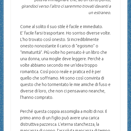
girandoci verso l’altro ci saremmo trovati davanti a
un estraneo.
Come al solito il suo stile è facile e immediato.
E’ facile farsi trasportare. Ho sorriso diverse volte.
L’ho trovato così onesto. Si incredibilmente
onesto nonostante il carico di “egoismo” o
“immaturità”. Più volte ho pensato è un libro che
una donna, una moglie deve leggere. Perchè a
volte abbiamo secondo me un’idea troppo
romantica. Così poco reale e pratica ed è per
quello che soffriamo. Mi sono così convinta di
questo che ho tormentato le mie amiche di fuso e
diverse di loro, che non ci pensavano neanche,
l’hanno comprato.
Perché questa coppia assomiglia a molti di noi. Il
primo anno di un figlio può avere una carica
distruttiva pazzesca. L’eterna stanchezza, la
mancanza di sonno, l’assoluta mancanza di tempo