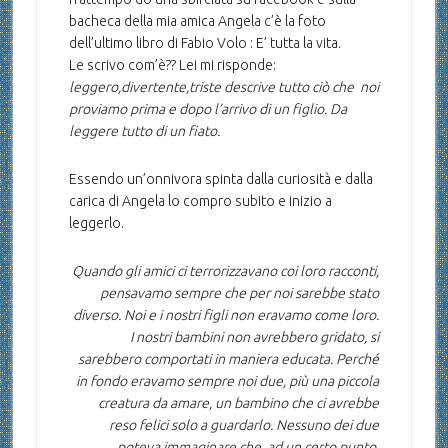
bacheca della mia amica Angela c’è la foto
dell’ultimo libro di Fabio Volo : E’ tutta la vita.
Le scrivo com’è?? Lei mi risponde:
leggero,divertente,triste descrive tutto ciò che noi
proviamo prima e dopo l’arrivo di un figlio. Da
leggere tutto di un fiato.
Essendo un’onnivora spinta dalla curiosità e dalla
carica di Angela lo compro subito e inizio a
leggerlo.
Quando gli amici ci terrorizzavano coi loro racconti,
pensavamo sempre che per noi sarebbe stato
diverso. Noi e i nostri figli non eravamo come loro.
I nostri bambini non avrebbero gridato, si
sarebbero comportati in maniera educata. Perché
in fondo eravamo sempre noi due, più una piccola
creatura da amare, un bambino che ci avrebbe
reso felici solo a guardarlo. Nessuno dei due
poteva immaginare che, ad un certo punto,