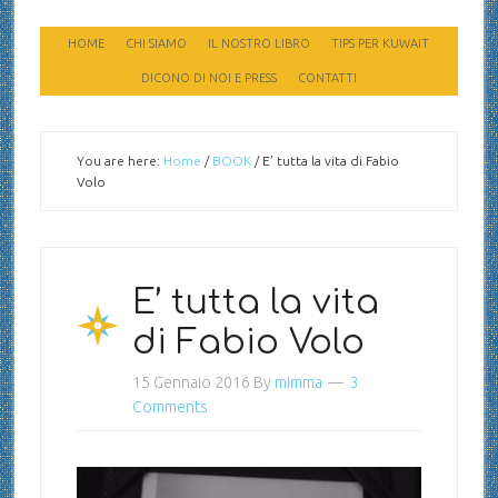
HOME
CHI SIAMO
IL NOSTRO LIBRO
TIPS PER KUWAIT
DICONO DI NOI E PRESS
CONTATTI
You are here:
Home
/
BOOK
/
E’ tutta la vita di Fabio
Volo
E’ tutta la vita
di Fabio Volo
15 Gennaio 2016
By
mimma
3
Comments