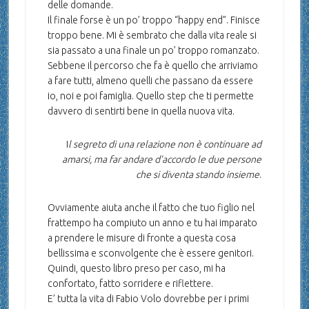
delle domande.
Il finale forse è un po’ troppo “happy end”. Finisce
troppo bene. Mi è sembrato che dalla vita reale si
sia passato a una finale un po’ troppo romanzato.
Sebbene il percorso che fa è quello che arriviamo
a fare tutti, almeno quelli che passano da essere
io, noi e poi famiglia. Quello step che ti permette
davvero di sentirti bene in quella nuova vita.
I
l segreto di una relazione non è continuare ad
amarsi, ma far andare d’accordo le due persone
che si diventa stando insieme
.
Ovviamente aiuta anche il fatto che tuo figlio nel
frattempo ha compiuto un anno e tu hai imparato
a prendere le misure di fronte a questa cosa
bellissima e sconvolgente che è essere genitori.
Quindi, questo libro preso per caso, mi ha
confortato, fatto sorridere e riflettere.
E’ tutta la vita di Fabio Volo dovrebbe per i primi