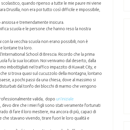
o scolastico, quando ripenso a tutte le mie paure mi viene
ra Drusilla, non era poi tutto così difficile e impossibile,
po ansiosa e tremendamente insicura.
ifica scuola e le persone che hanno reso la nostra
 con la vecchia scuola non erano possibili, non è
e lontane tra loro.
ll’International School di Brescia. Ricordo che la prima
ola fu la sua location. Noi venivamo dal deserto, dalla
amo imbottigliati nel traffico impazzito di Kuwait City, e
 che si trova quasi sul cucuzzolo della montagna, lontano
 paese, a pochi passi da una chiesa, dove al massimo si
disturbati dal tonfo dei blocchi di marmo che vengono
professionalmente valida, dopo
un’iniziale
 devo dire che i miei figli sono stati veramente fortunati
ado di fare il loro mestiere, ma ancora di più, capaci di
ione che stavano vivendo, tirare fuori le loro qualità e