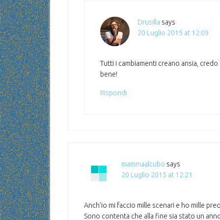
Drusilla
says
20 Luglio 2015 at 12:09
Tutti i cambiamenti creano ansia, credo 
bene!
Rispondi
mammaalcubo
says
20 Luglio 2015 at 12:21
Anch’io mi faccio mille scenari e ho mille pre
Sono contenta che alla fine sia stato un anno 