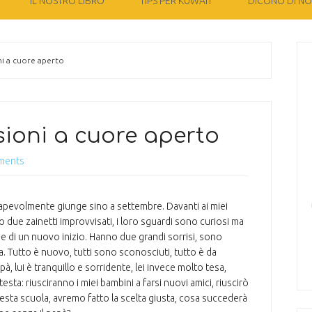
IL NOSTRO LIBRO
TIPS PER KUWAIT
DICONO DI NOI
oni a cuore aperto
ssioni a cuore aperto
ments
sapevolmente giunge sino a settembre. Davanti ai miei
due zainetti improvvisati, i loro sguardi sono curiosi ma
ne di un nuovo inizio. Hanno due grandi sorrisi, sono
. Tutto è nuovo, tutti sono sconosciuti, tutto è da
 lui è tranquillo e sorridente, lei invece molto tesa,
sta: riusciranno i miei bambini a farsi nuovi amici, riuscirò
ta scuola, avremo fatto la scelta giusta, cosa succederà