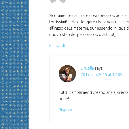
Sicuramente cambiare così spesso scuola e paes
fortissimi! Lieta di leggere che la vostra avve
all’inizio della materna, pur essendo in Itali
nuovo step del percorso scolastico!,,
Rispondi
Drusilla
says
20 Luglio 2015 at 12:09
Tutti i cambiamenti creano ansia, credo 
bene!
Rispondi