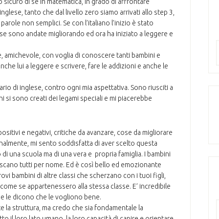
icuro di sé in matematica, in grado di affrontare
 inglese, tanto che dal livello zero siamo arrivati allo step 3,
parole non semplici. Se con l’italiano l’inizio è stato
ose sono andate migliorando ed ora ha iniziato a leggere e
re, amichevole, con voglia di conoscere tanti bambini e
nche lui a leggere e scrivere, fare le addizioni e anche le
io di inglese, contro ogni mia aspettativa. Sono riusciti a
ni si sono creati dei legami speciali e mi piacerebbe
 positivi e negativi, critiche da avanzare, cose da migliorare
nalmente, mi sento soddisfatta di aver scelto questa
 di una scuola ma di una vera e propria famiglia. I bambini
oscano tutti per nome. Ed è così bello ed emozionante
ovi bambini di altre classi che scherzano con i tuoi figli,
come se appartenessero alla stessa classe. E’ incredibile
a e le dicono che le vogliono bene.
e la struttura, ma credo che sia fondamentale la
to il loro lato umano, la loro capacità di capire e orientare