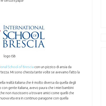
he senza il papà?
logo ISB
tional School of Brescia
con un pizzico di ansia da
ertezza. Mi sono chiesta tante volte se avevamo fatto la
lla realtà italiana che è molto diversa da quella degli
o con gente italiana, avevo paura che i miei bambini
 che non riuscissero a trovare amici come quelli che
 nuova vita era in continuo paragone con quella