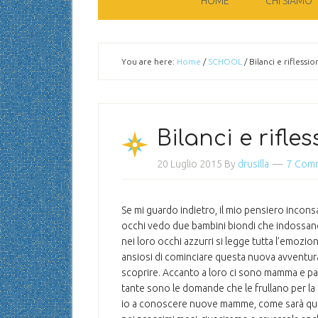
HOME
CHI SIAMO
You are here:
Home
/
SCHOOL
/
Bilanci e riflessi
Bilanci e rifle
20 Luglio 2015
By
drusilla
7 Com
Se mi guardo indietro, il mio pensiero incon
occhi vedo due bambini biondi che indossano 
nei loro occhi azzurri si legge tutta l’emozio
ansiosi di cominciare questa nuova avventura
scoprire.
Accanto a loro ci sono mamma e papà,
tante sono le domande che le frullano per la te
io a conoscere nuove mamme, come sarà ques