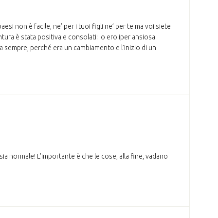
i non è facile, ne’ per i tuoi figli ne’ per te ma voi siete
ntura è stata positiva e consolati: io ero iper ansiosa
a da sempre, perché era un cambiamento e l’inizio di un
sia normale! L’importante è che le cose, alla fine, vadano