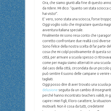
Ora, che siamo giunti alla fine di questo ann
da ridere. Mi dico: “quanto sei stata sciocca ca
hai visto!”.
E’ vero, sono stata una sciocca, forse trop
Oggi voglio solo che ringraziare questa magn
avventura italiana speciale.
Finalmente mi sono resa conto che i paragoni
corretto confrontare due realtà così diverse 
Sono felice della nostra scelta di far parte de
cosa che mi colpì positivamente di questa scu
città, per arrivare a scuola spesso ci ritrovav
come per magia siamo atterrati in una scuola
dal caos della città, circondata da un piccolo
può sentire il suono delle campane o venire 
tagliati.
Oggi posso dire di aver trovato una scuola 
delusione
seguita da un cambio di insegnanti,
perché hanno incontrato teachers validi, in gr
capire i miei figli, il loro carattere, la situaz
motivarli. Non è cosa da tutti, credetemi!