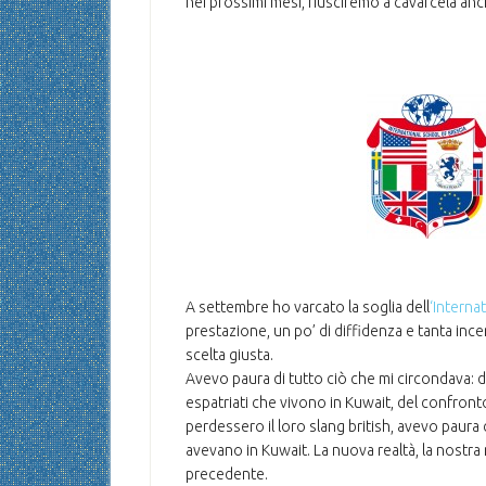
nei prossimi mesi, riusciremo a cavarcela anc
A settembre ho varcato la soglia dell
‘Interna
prestazione, un po’ di diffidenza e tanta inc
scelta giusta.
Avevo paura di tutto ciò che mi circondava: de
espatriati che vivono in Kuwait, del confront
perdessero il loro slang british, avevo paura
avevano in Kuwait. La nuova realtà, la nostra
precedente.