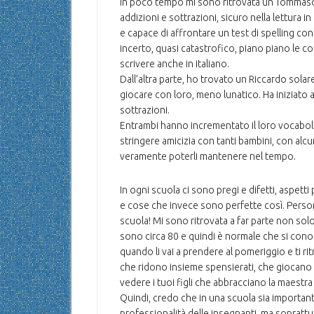
In poco tempo mi sono ritrovata un Tommaso s
addizioni e sottrazioni, sicuro nella lettura in
e capace di affrontare un test di spelling con 
incerto, quasi catastrofico, piano piano le c
scrivere anche in italiano.
Dall’altra parte, ho trovato un Riccardo sola
giocare con loro, meno lunatico. Ha iniziato a
sottrazioni.
Entrambi hanno incrementato il loro vocabolar
stringere amicizia con tanti bambini, con alcu
veramente poterli mantenere nel tempo.
In ogni scuola ci sono pregi e difetti, aspetti
e cose che invece sono perfette così. Perso
scuola! Mi sono ritrovata a far parte non solo
sono circa 80 e quindi è normale che si con
quando li vai a prendere al pomeriggio e ti ritr
che ridono insieme spensierati, che giocano 
vedere i tuoi figli che abbracciano la maestr
Quindi, credo che in una scuola sia important
professionalità delle insegnanti, ma soprattut