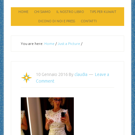
HOME
CHI SIAMO
IL NOSTRO LIBRO
TIPS PER KUWAIT
DICONO DI NOI E PRESS
CONTATTI
You are here:
Home
/
Just a Picture
/
10 Gennaio 2016
By
claudia
Leave a
Comment