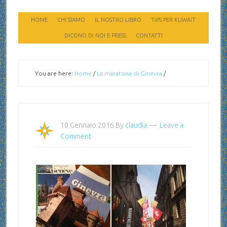
HOME
CHI SIAMO
IL NOSTRO LIBRO
TIPS PER KUWAIT
DICONO DI NOI E PRESS
CONTATTI
You are here:
Home
/
La maratona di Ginevra
/
10 Gennaio 2016
By
claudia
Leave a
Comment